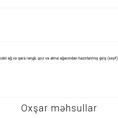
odel ağ və qara rəngli, qoz və alma ağacından hazırlanmış giriş (seyf)
Oxşar məhsullar