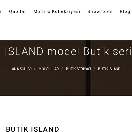
a
Qapılar
Mətbəx Kolleksiyası
Showroom
Blog
n ISLAND model Butik seriy
ANA SƏHIFƏ
MƏHSULLAR
BUTIK SERIYASI
BUTIK ISLAND
BUTIK ISLAND