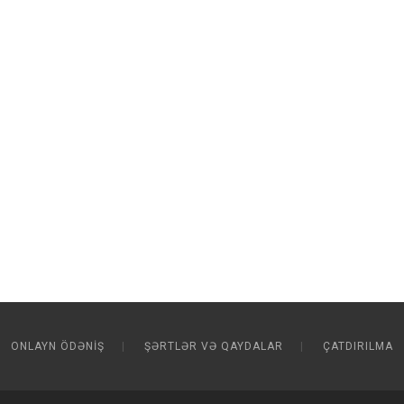
ONLAYN ÖDƏNIŞ
ŞƏRTLƏR VƏ QAYDALAR
ÇATDIRILMA