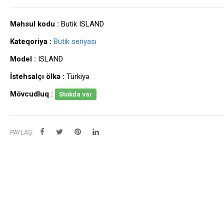
Məhsul kodu :
Butik ISLAND
Kateqoriya :
Butik seriyası
Model :
ISLAND
İstehsalçı ölkə :
Türkiyə
Mövcudluq :
Stokda var
PAYLAŞ: