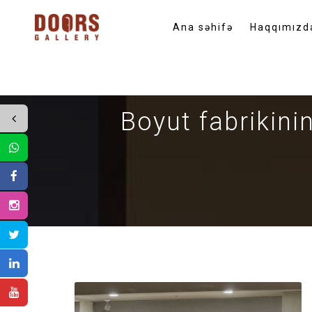
Ana səhifə
Haqqımızd
Boyut fabrikini