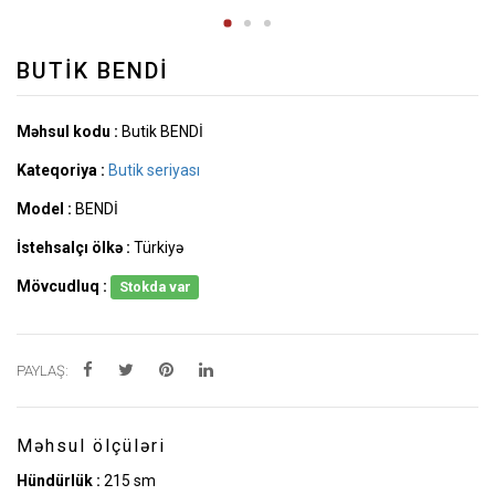
BUTIK BENDİ
Məhsul kodu :
Butik BENDİ
Kateqoriya :
Butik seriyası
Model :
BENDİ
İstehsalçı ölkə :
Türkiyə
Mövcudluq :
Stokda var
PAYLAŞ:
Məhsul ölçüləri
Hündürlük :
215 sm