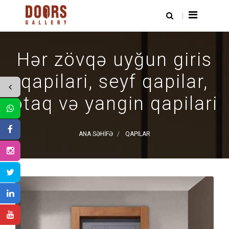
Hər zövqə uyğun giris
qapilari, seyf qapilar,
otaq və yangin qapilari
ANA SƏHIFƏ
QAPILAR