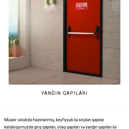
YANĞIN QAPILARI
Müasir üslubda hazırlanmış, keyfiyyəti ilə seçilən qapılar
kataloqumuzda giriş qapıları, otaq qapıları və yanğın qapıları ilə