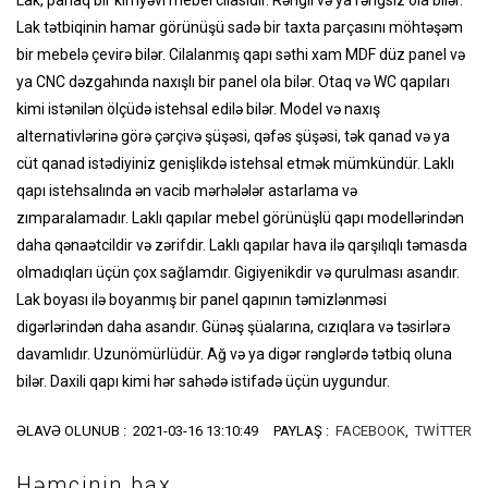
Lak tətbiqinin hamar görünüşü sadə bir taxta parçasını möhtəşəm
bir mebelə çevirə bilər. Cilalanmış qapı səthi xam MDF düz panel və
ya CNC dəzgahında naxışlı bir panel ola bilər. Otaq və WC qapıları
kimi istənilən ölçüdə istehsal edilə bilər. Model və naxış
alternativlərinə görə çərçivə şüşəsi, qəfəs şüşəsi, tək qanad və ya
cüt qanad istədiyiniz genişlikdə istehsal etmək mümkündür. Laklı
qapı istehsalında ən vacib mərhələlər astarlama və
zımparalamadır. Laklı qapılar mebel görünüşlü qapı modellərindən
daha qənaətcildir və zərifdir. Laklı qapılar hava ilə qarşılıqlı təmasda
olmadıqları üçün çox sağlamdır. Gigiyenikdir və qurulması asandır.
Lak boyası ilə boyanmış bir panel qapının təmizlənməsi
digərlərindən daha asandır. Günəş şüalarına, cızıqlara və təsirlərə
davamlıdır. Uzunömürlüdür. Ağ və ya digər rənglərdə tətbiq oluna
bilər. Daxili qapı kimi hər sahədə istifadə üçün uygundur.
ƏLAVƏ OLUNUB : 2021-03-16 13:10:49
PAYLAŞ :
FACEBOOK
,
TWITTER
Həmçinin bax