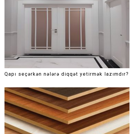
Qapı seçərkən nələrə diqqət yetirmək lazımdır?