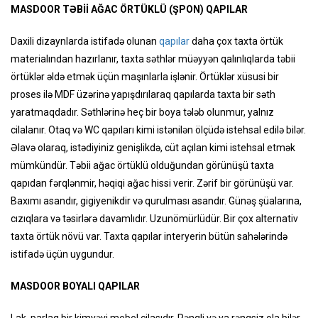
MASDOOR TƏBİİ AĞAC ÖRTÜKLÜ (ŞPON) QAPILAR
Daxili dizaynlarda istifadə olunan
qapılar
daha çox taxta örtük
materialından hazırlanır, taxta səthlər müəyyən qalınlıqlarda təbii
örtüklər əldə etmək üçün maşınlarla işlənir. Örtüklər xüsusi bir
proses ilə MDF üzərinə yapışdırılaraq qapılarda taxta bir səth
yaratmaqdadır. Səthlərinə heç bir boya tələb olunmur, yalnız
cilalanır. Otaq və WC qapıları kimi istənilən ölçüdə istehsal edilə bilər.
Əlavə olaraq, istədiyiniz genişlikdə, cüt açılan kimi istehsal etmək
mümkündür. Təbii ağac örtüklü olduğundan görünüşü taxta
qapıdan fərqlənmir, həqiqi ağac hissi verir. Zərif bir görünüşü var.
Baxımı asandır, gigiyenikdir və qurulması asandır. Günəş şüalarına,
cızıqlara və təsirlərə davamlıdır. Uzunömürlüdür. Bir çox alternativ
taxta örtük növü var. Taxta qapılar interyerin bütün sahələrində
istifadə üçün uygundur.
MASDOOR BOYALI QAPILAR
Lak, parlaq bir kimyəvi mebel cilasıdır. Rəngli və ya rəngsiz ola bilər.