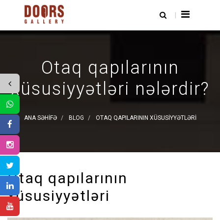
Otaq qapılarının
xüsusiyyətləri nələrdir?
ANA SƏHIFƏ
BLOG
OTAQ QAPILARININ XÜSUSIYYƏTLƏRI
Otaq qapılarının
xüsusiyyətləri