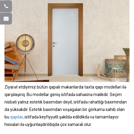
Ziyarət etdiyimiz bütün qapalı məkanlarda taxta qapı modelləri ilə
qarşılaşırıq. Bu modellər geniş istifadə sahəsinə malikdir. Seçim
nisbəti yalnız estetik baxımdan deyil, istifadə rahatlığı baxımından
da yüksəkdir. Estetik baxımdan xoşagələn bir görkəmə sahib olan
bu
qapılar
, istifadə keyfiyyətli şəkildə edildikdə və tamamlayıcı
hissələri ilə uyğunlaşdırıldıqda çox səmərəli olur.