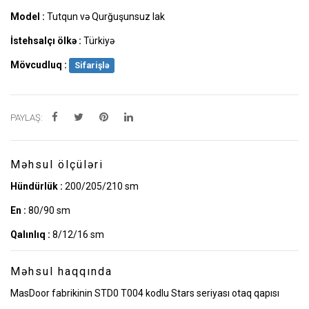
Model :
Tutqun və Qurğuşunsuz lak
İstehsalçı ölkə :
Türkiyə
Mövcudluq :
Sifarişlə
PAYLAŞ:
Məhsul ölçüləri
Hündürlük :
200/205/210 sm
En :
80/90 sm
Qalınlıq :
8/12/16 sm
Məhsul haqqında
MasDoor fabrikinin STD0 T004 kodlu Stars seriyası otaq qapısı