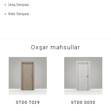
Uniq Seriyası
Kids Seriyası
Oxşar məhsullar
STD0 T029
STD0 S030