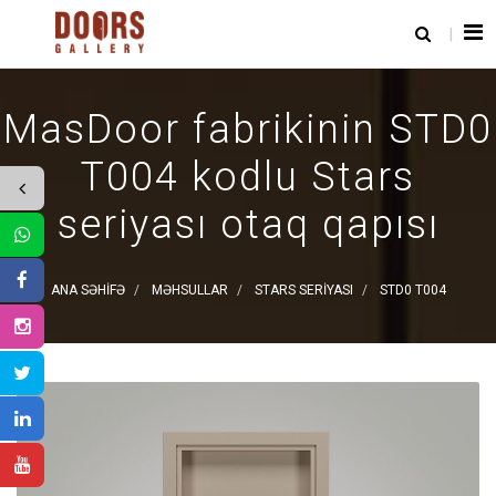
MasDoor fabrikinin STD0
T004 kodlu Stars
seriyası otaq qapısı
ANA SƏHIFƏ
MƏHSULLAR
STARS SERIYASI
STD0 T004