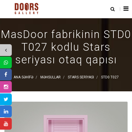
MasDoor fabrikinin STD0
T027 kodlu Stars
seriyası otaq qapısı
ANA SƏHIFƏ
MƏHSULLAR
STARS SERIYASI
STD0 T027