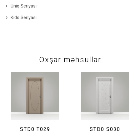
Uniq Seriyası
Kids Seriyası
Oxşar məhsullar
STD0 T029
STD0 S030