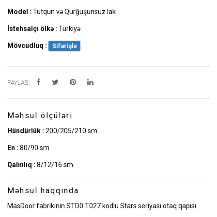
Model :
Tutqun və Qurğuşunsuz lak
İstehsalçı ölkə :
Türkiyə
Mövcudluq :
Sifarişlə
PAYLAŞ:
Məhsul ölçüləri
Hündürlük :
200/205/210 sm
En :
80/90 sm
Qalınlıq :
8/12/16 sm
Məhsul haqqında
MasDoor fabrikinin STD0 T027 kodlu Stars seriyası otaq qapısı