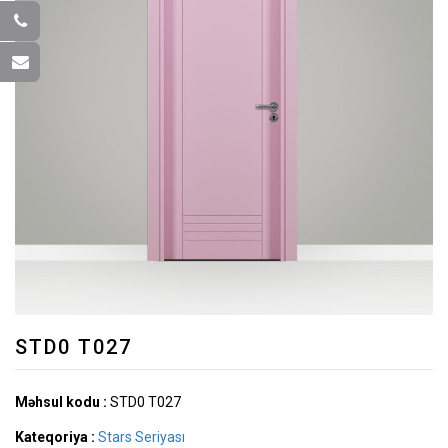
STD0 T027
Məhsul kodu :
STD0 T027
Kateqoriya :
Stars Seriyası