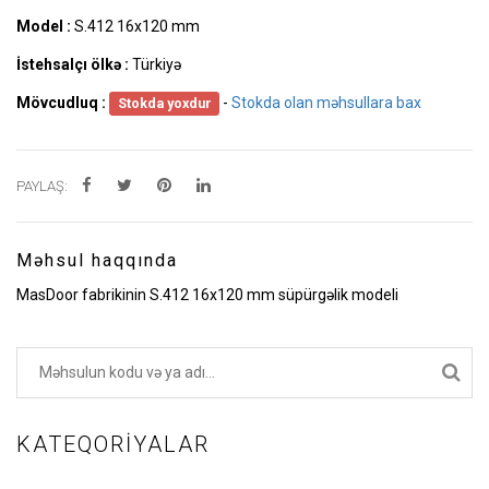
Model :
S.412 16x120 mm
İstehsalçı ölkə :
Türkiyə
Mövcudluq :
-
Stokda olan məhsullara bax
Stokda yoxdur
PAYLAŞ:
Məhsul haqqında
MasDoor fabrikinin S.412 16x120 mm süpürgəlik modeli
KATEQORIYALAR