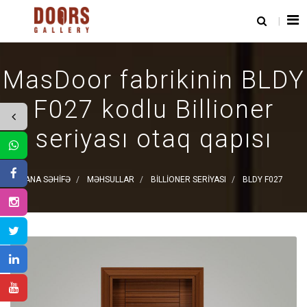
MasDoor fabrikinin BLDY
F027 kodlu Billioner
seriyası otaq qapısı
ANA SƏHIFƏ
MƏHSULLAR
BILLIONER SERIYASI
BLDY F027