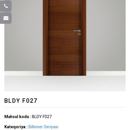
BLDY F027
Məhsul kodu :
BLDY F027
Kateqoriya :
Billioner Seriyası