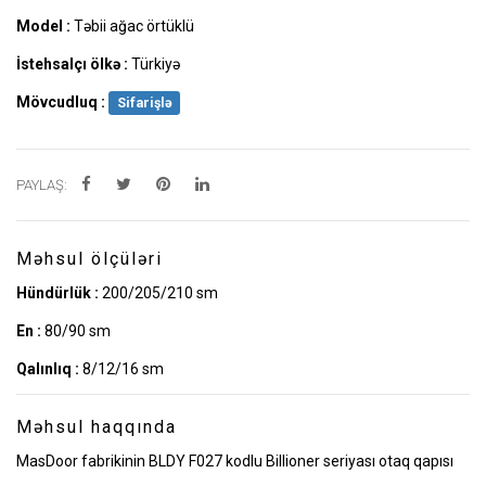
Model :
Təbii ağac örtüklü
İstehsalçı ölkə :
Türkiyə
Mövcudluq :
Sifarişlə
PAYLAŞ:
Məhsul ölçüləri
Hündürlük :
200/205/210 sm
En :
80/90 sm
Qalınlıq :
8/12/16 sm
Məhsul haqqında
MasDoor fabrikinin BLDY F027 kodlu Billioner seriyası otaq qapısı