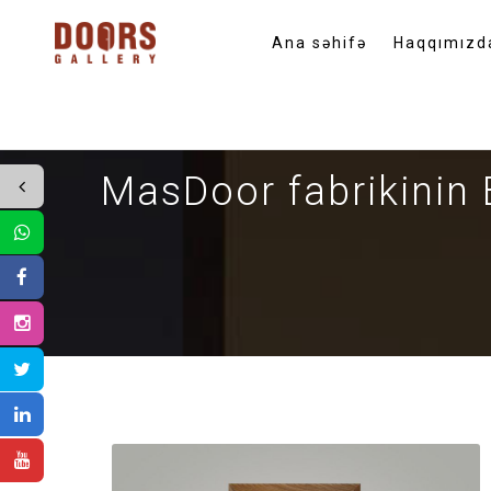
Ana səhifə
Haqqımızd
MasDoor fabrikinin 