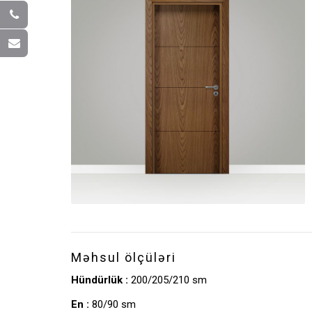
Məhsul ölçüləri
Hündürlük :
200/205/210 sm
En :
80/90 sm