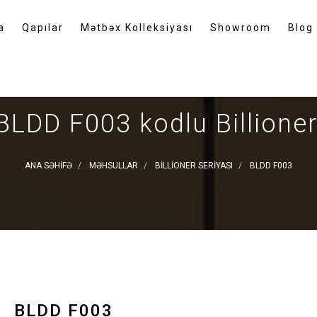
a
Qapılar
Mətbəx Kolleksiyası
Showroom
Blog
BLDD F003 kodlu Billioner 
ANA SƏHIFƏ
MƏHSULLAR
BILLIONER SERIYASI
BLDD F003
BLDD F003