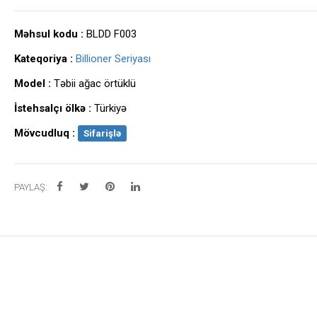
Məhsul kodu :
BLDD F003
Kateqoriya :
Billioner Seriyası
Model :
Təbii ağac örtüklü
İstehsalçı ölkə :
Türkiyə
Mövcudluq :
Sifarişlə
PAYLAŞ: