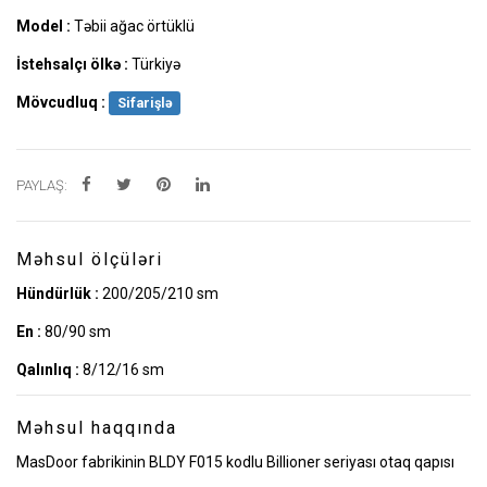
Model :
Təbii ağac örtüklü
İstehsalçı ölkə :
Türkiyə
Mövcudluq :
Sifarişlə
PAYLAŞ:
Məhsul ölçüləri
Hündürlük :
200/205/210 sm
En :
80/90 sm
Qalınlıq :
8/12/16 sm
Məhsul haqqında
MasDoor fabrikinin BLDY F015 kodlu Billioner seriyası otaq qapısı