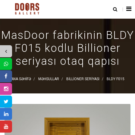
MasDoor fabrikinin BLDY
F015 kodlu Billioner
seriyası otaq qapısı
ANA SƏHIFƏ
MƏHSULLAR
BILLIONER SERIYASI
BLDY F015