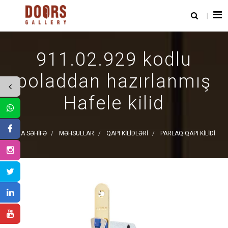
911.02.929 kodlu
poladdan hazırlanmış
Hafele kilid
ANA SƏHIFƏ
MƏHSULLAR
QAPI KILIDLƏRI
PARLAQ QAPI KILIDI