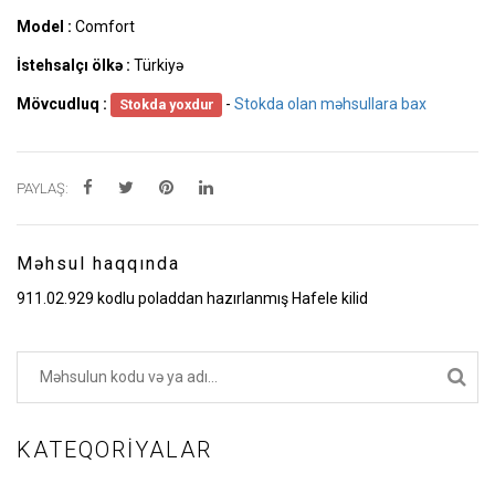
Model :
Comfort
İstehsalçı ölkə :
Türkiyə
Mövcudluq :
-
Stokda olan məhsullara bax
Stokda yoxdur
PAYLAŞ:
Məhsul haqqında
911.02.929 kodlu poladdan hazırlanmış Hafele kilid
KATEQORIYALAR