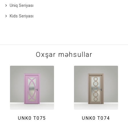
Uniq Seriyası
Kids Seriyası
Oxşar məhsullar
UNK0 T075
UNK0 T074