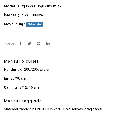
Model :
Tutqun və Qurğuşunsuz lak
İstehsalçı ölkə :
Türkiyə
Mövcudluq :
Sifarişlə
PAYLAŞ:
Məhsul ölçüləri
Hündürlük :
200/205/210 sm
En :
80/90 sm
Qalınlıq :
8/12/16 sm
Məhsul haqqında
MasDoor fabrikinin UNK0 T075 kodlu Uniq seriyası otaq qapısı