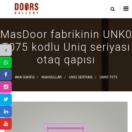
MasDoor fabrikinin UNK0
T075 kodlu Uniq seriyası
otaq qapısı
ANA SƏHIFƏ
MƏHSULLAR
UNIQ SERIYASI
UNK0 T075