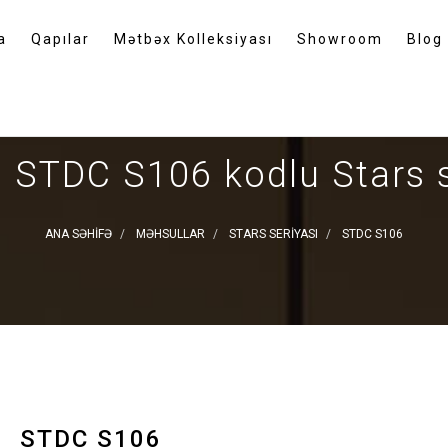
a
Qapılar
Mətbəx Kolleksiyası
Showroom
Blog
 STDC S106 kodlu Stars s
ANA SƏHIFƏ
MƏHSULLAR
STARS SERIYASI
STDC S106
STDC S106