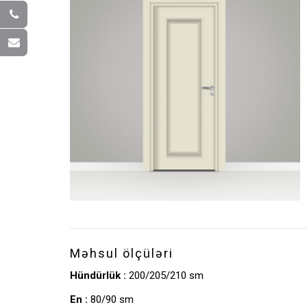
Məhsul ölçüləri
Hündürlük :
200/205/210 sm
En :
80/90 sm