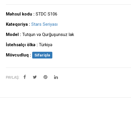
Məhsul kodu :
STDC S106
Kateqoriya :
Stars Seriyası
Model :
Tutqun və Qurğuşunsuz lak
İstehsalçı ölkə :
Türkiyə
Mövcudluq :
Sifarişlə
PAYLAŞ: