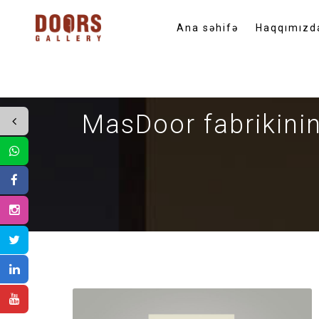
Ana səhifə
Haqqımızd
MasDoor fabrikinin