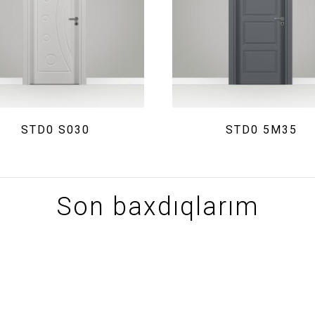
STD0 S030
STD0 5M35
Son baxdıqlarım